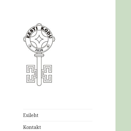
Eesti
Kodukaunistamise
Ühendus MTÜ
Esileht
Kontakt