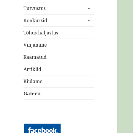
laienda
Tutvustus
alam-
laienda
menüü
Konkursid
alam-
menüü
Tõhus haljastus
Vihjamine
Raamatud
Artiklid
Kiidame
Galerii