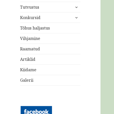
laienda
Tutvustus
alam-
laienda
menüü
Konkursid
alam-
menüü
Tõhus haljastus
Vihjamine
Raamatud
Artiklid
Kiidame
Galerii