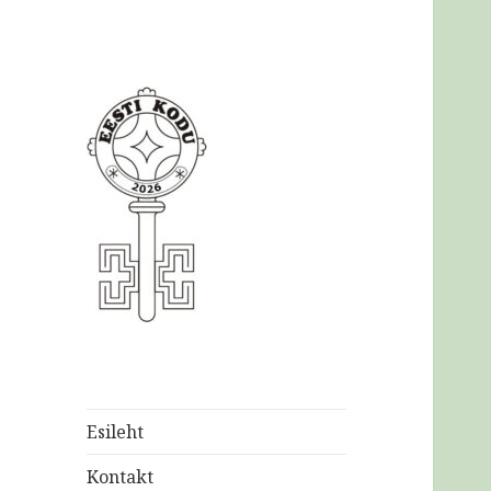
Eesti
Kodukaunistamise
Ühendus MTÜ
Esileht
Kontakt