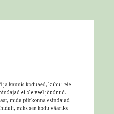
d ja kaunis koduaed, kuhu Teie
indajad ei ole veel jõudnud.
iast, mida piirkonna esindajad
hidalt, miks see kodu vääriks