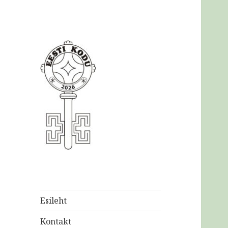
Eesti
Kodukaunistamise
Ühendus MTÜ
Esileht
Kontakt