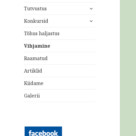
laienda
Tutvustus
alam-
laienda
menüü
Konkursid
alam-
menüü
Tõhus haljastus
Vihjamine
Raamatud
Artiklid
Kiidame
Galerii