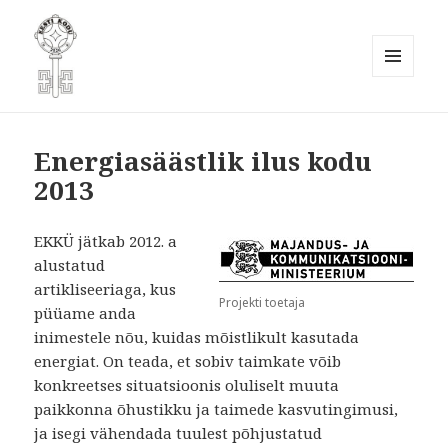
MENÜÜ
JA
Eesti Kodukaunistamise Ühendus
MOODULID
MTÜ
Energiasäästlik ilus kodu
2013
EKKÜ jätkab 2012. a
alustatud
artikliseeriaga, kus
Projekti toetaja
püüame anda
inimestele nõu, kuidas mõistlikult kasutada
energiat. On teada, et sobiv taimkate võib
konkreetses situatsioonis oluliselt muuta
paikkonna õhustikku ja taimede kasvutingimusi,
ja isegi vähendada tuulest põhjustatud