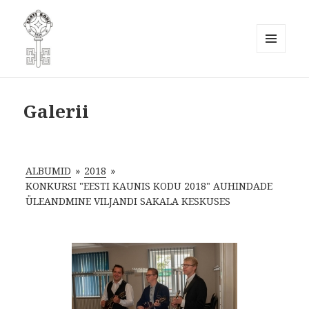
MENÜÜ
JA
Eesti Kodukaunistamise Ühendus
MOODULID
MTÜ
Galerii
ALBUMID
»
2018
»
KONKURSI "EESTI KAUNIS KODU 2018" AUHINDADE
ÜLEANDMINE VILJANDI SAKALA KESKUSES