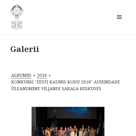
MENÜÜ
JA
Eesti Kodukaunistamise Ühendus
MOODULID
MTÜ
Galerii
ALBUMID
»
2018
»
KONKURSI "EESTI KAUNIS KODU 2018" AUHINDADE
ÜLEANDMINE VILJANDI SAKALA KESKUSES