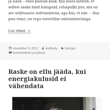
ja näeb – õues kasvab kask. Kui mees mõtleb, et
sellest saaks häid halupuid, rehapulki jms, siis on
see utilitaarne suhtumisviis, aga kui, et näe – ilus
puu teine, on tegu esteetilise suhtumisviisiga.
Rohelise mõjust
Loe edasi:
Postitatud
Autor
Rubriigid
november 9, 2012
iluskodu
Energia
Rohelise mõjust
Kommenteeri postitust
Raske on ellu jääda, kui
energiakulusid ei
vähendata