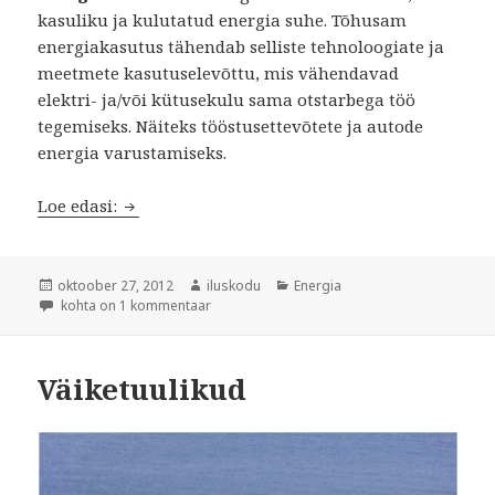
kasuliku ja kulutatud energia suhe. Tõhusam
energiakasutus tähendab selliste tehnoloogiate ja
meetmete kasutuselevõttu, mis vähendavad
elektri- ja/või kütusekulu sama otstarbega töö
tegemiseks. Näiteks tööstusettevõtete ja autode
energia varustamiseks.
Ehitiste energiatõhusus (terminite sõnastik ees
Loe edasi:
Postitatud
Autor
Rubriigid
oktoober 27, 2012
iluskodu
Energia
Ehitiste energiatõhusus (terminite sõnastik eesti- ja inglise keeles)
kohta on 1 kommentaar
Väiketuulikud