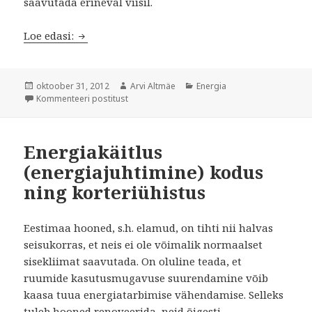
saavutada erineval viisil.
Energiasäästu kasvatus Soomes
Loe edasi:
Postitatud
Autor
Rubriigid
oktoober 31, 2012
Arvi Altmäe
Energia
Energiasäästu kasvatus Soomes
Kommenteeri postitust
Energiakäitlus
(energiajuhtimine) kodus
ning korteriühistus
Eestimaa hooned, s.h. elamud, on tihti nii halvas
seisukorras, et neis ei ole võimalik normaalset
sisekliimat saavutada. On oluline teada, et
ruumide kasutusmugavuse suurendamine võib
kaasa tuua energiatarbimise vähendamise. Selleks
tuleb hooned renoveerida, neid õigesti