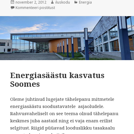
Postitatud
Autor
Rubriigid
november 2, 2012
iluskodu
Energia
Raske on ellu jääda, kui energiakulusid ei väh
Kommenteeri postitust
Energiasäästu kasvatus
Soomes
Oleme juhtinud lugejate tähelepanu mitmetele
energiasäästu soodustavatele asjaoludele.
Rahvusvaheliselt on see teema olnud tähelepanu
keskmes juba aastaid ning ei vaja enam erilist
selgitust. Riigid püüavad looduslikku tasakaalu