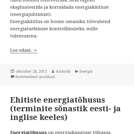
ekspluateerida ja korraldada energiakäitlust
(energiajuhtimist).
Energiakäitlus on hoone omaniku töövahend
energiatarbimise kontrollimiseks, mille
tulemusena:
Energiakäitlus (energiajuhtimine) kodus ning
Loe edasi:
Postitatud
Autor
Rubriigid
oktoober 28, 2012
iluskodu
Energia
Energiakäitlus (energiajuhtimine) kodus ning k
Kommenteeri postitust
Ehitiste energiatõhusus
(terminite sõnastik eesti- ja
inglise keeles)
Energiatõhusus
on energiakasutuse tõhusus,