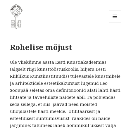
MENÜÜ
JA
Eesti Kodukaunistamise Ühendus
MOODULID
Artiklid
MTÜ
Rohelise mõjust
Üle viiekümne aasta Eesti Kunstiakadeemias
(algselt riigi kunsttööstuskoolis, hiljem Eesti
Riiklikus Kunstiinstituudis) tulevastele kunstnikele
ja arhitektidele esteetikakursust lugenud Leo
Soonpää seletas oma definitsioonid alati lahti hästi
lihtsate ja tavaeluliste näidete abil. Ta põhjendas
seda sellega, et siis jäävad need mõisted
üliõpilastele hästi meelde. Utilitaarsest ja
esteetilisest suhtumisviisist rääkides oli näide
järgmine: talumees läheb hommikul uksest välja