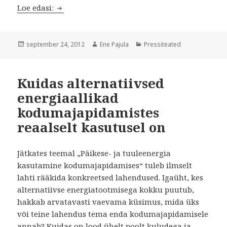
Pressiteade
Loe edasi:
Postitatud
Autor
Rubriigid
september 24, 2012
Ene Pajula
Pressiteated
Kuidas alternatiivsed
energiaallikad
kodumajapidamistes
reaalselt kasutusel on
Jätkates teemal „Päikese- ja tuuleenergia
kasutamine kodumajapidamises“ tuleb ilmselt
lahti rääkida konkreetsed lahendused. Igaüht, kes
alternatiivse energiatootmisega kokku puutub,
hakkab arvatavasti vaevama küsimus, mida üks
või teine lahendus tema enda kodumajapidamisele
annab? Kuidas on lood ühelt poolt kuludega ja