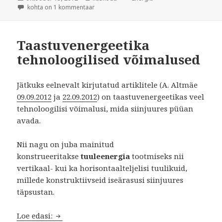
Väiketuulikud
kohta on 1 kommentaar
Taastuvenergeetika
tehnoloogilised võimalused
Jätkuks eelnevalt kirjutatud artiklitele (A. Altmäe
09.09.2012
ja
22.09.2012
) on taastuvenergeetikas veel
tehnoloogilisi võimalusi, mida siinjuures püüan
avada.
Nii nagu on juba mainitud
konstrueeritakse
tuuleenergia
tootmiseks nii
vertikaal- kui ka horisontaalteljelisi tuulikuid,
millede konstruktiivseid iseärasusi siinjuures
täpsustan.
Taastuvenergeetika tehnoloogilised võimalus
Loe edasi: