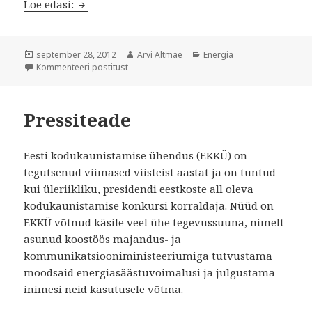
Päikeseenergia salvestamise taibukad lahend
Loe edasi:
Postitatud
Autor
Rubriigid
september 28, 2012
Arvi Altmäe
Energia
Päikeseenergia salvestamise taibukad lahen
Kommenteeri postitust
Pressiteade
Eesti kodukaunistamise ühendus (EKKÜ) on
tegutsenud viimased viisteist aastat ja on tuntud
kui üleriikliku, presidendi eestkoste all oleva
kodukaunistamise konkursi korraldaja. Nüüd on
EKKÜ võtnud käsile veel ühe tegevussuuna, nimelt
asunud koostöös majandus- ja
kommunikatsiooniministeeriumiga tutvustama
moodsaid energiasäästuvõimalusi ja julgustama
inimesi neid kasutusele võtma.