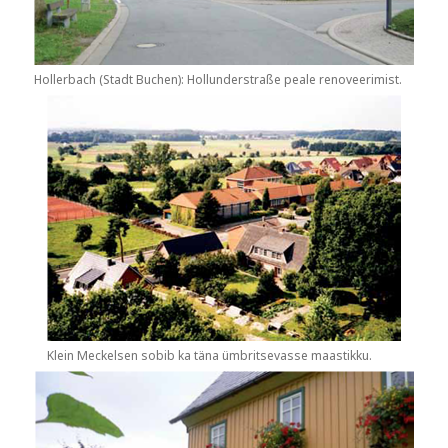
Hollerbach (Stadt Buchen): Hollunderstraße peale renoveerimist.
Klein Meckelsen sobib ka täna ümbritsevasse maastikku.