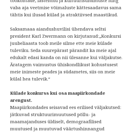
töökohtade, lastehoiu ja kultuurisündmuste ning
vaba aja veetmise võimaluste kättesaadavus sama
tähtis kui ilusad külad ja atraktiivsed maastikud.
Saksamaaa aiandushuvilisi ühendava seltsi
president Karl Zwermann on kirjutanud:„Konkursi
juubeliaasta toob meile silme ette meie külade
tuleviku. Seda suurepärast pärandit ka meie ajal
edukalt edasi kanda on nii ülesanne kui väljakutse.
Äratagem vaimustus ühiskondlikust kohustusest
meie inimeste peades ja südametes, siis on meie
külal hea tulevik.“
Külade konkurss kui osa maapiirkondade
arengust.
Maapiirkondades seisavad ees erilised väljakutsed:
jätkuvad struktuurimuutused põllu- ja
maamajanduses üldiselt, demograafilised
muutused ja muutuvad väärtushinnangud