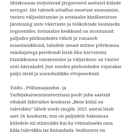
ühiskonnas mõjutavad järgnevatel aastatel külade
arengut. Siit tuleneb nõudlus asustuse suunamise,
taristu väljaehitamise ja sotsiaalse kindlustatuse
järelening uute väärtuste ja töökohtade loomiseks
regioonides. Sotsiaalne keskkond on muutunud:
paljudes piirkondades väheb ja vananeb
maaelanikkond, taludele omast mitme põlvkonna
esindajatega perekondi leiab üha harvemini.
Elanikkonna vananemine ja väljaränne on tuntav
eriti äärealadel. Just nendes piirkondades vajatakse
palju ideid ja uuenduslikke ettepanekuid.
Toidu-, Põllumajandus- ja
Tarbijakaitseministeeriumi poolt juba aastaid
edukalt läbiviidav konkurss „Meie külal on
tulevikku“ läheb uuele ringile. 2013. aastal leiab
aset 24. konkurss, mis on paljudele Saksamaa
küladele nii stiimuliks kui ka võimaluseks oma
küla tulevikku ise kujundada. Sealjuures on