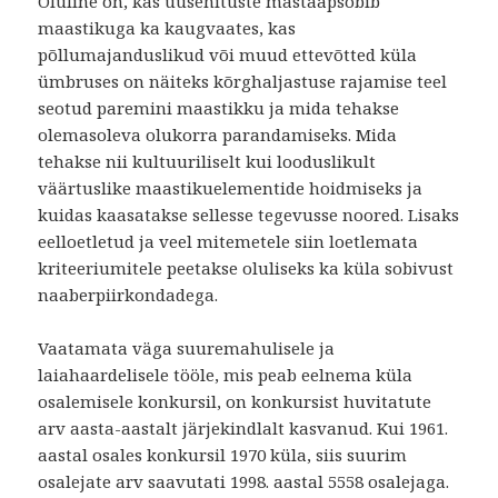
Oluline on, kas uusehituste mastaapsobib
maastikuga ka kaugvaates, kas
põllumajanduslikud või muud ettevõtted küla
ümbruses on näiteks kõrghaljastuse rajamise teel
seotud paremini maastikku ja mida tehakse
olemasoleva olukorra parandamiseks. Mida
tehakse nii kultuuriliselt kui looduslikult
väärtuslike maastikuelementide hoidmiseks ja
kuidas kaasatakse sellesse tegevusse noored. Lisaks
eelloetletud ja veel mitemetele siin loetlemata
kriteeriumitele peetakse oluliseks ka küla sobivust
naaberpiirkondadega.
Vaatamata väga suuremahulisele ja
laiahaardelisele tööle, mis peab eelnema küla
osalemisele konkursil, on konkursist huvitatute
arv aasta-aastalt järjekindlalt kasvanud. Kui 1961.
aastal osales konkursil 1970 küla, siis suurim
osalejate arv saavutati 1998. aastal 5558 osalejaga.