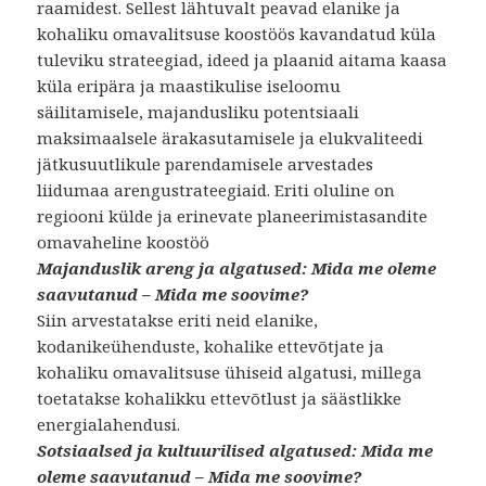
raamidest. Sellest lähtuvalt peavad elanike ja
kohaliku omavalitsuse koostöös kavandatud küla
tuleviku strateegiad, ideed ja plaanid aitama kaasa
küla eripära ja maastikulise iseloomu
säilitamisele, majandusliku potentsiaali
maksimaalsele ärakasutamisele ja elukvaliteedi
jätkusuutlikule parendamisele arvestades
liidumaa arengustrateegiaid. Eriti oluline on
regiooni külde ja erinevate planeerimistasandite
omavaheline koostöö
Majanduslik areng ja algatused: Mida me oleme
saavutanud – Mida me soovime?
Siin arvestatakse eriti neid elanike,
kodanikeühenduste, kohalike ettevõtjate ja
kohaliku omavalitsuse ühiseid algatusi, millega
toetatakse kohalikku ettevõtlust ja säästlikke
energialahendusi.
Sotsiaalsed ja kultuurilised algatused: Mida me
oleme saavutanud – Mida me soovime?