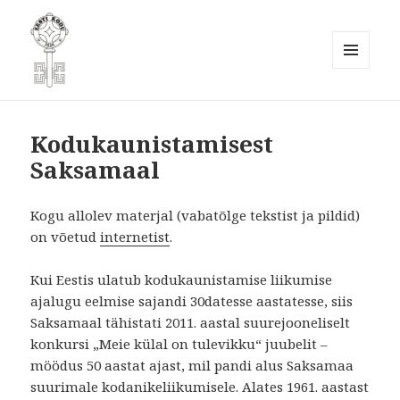
MENÜÜ
JA
Eesti Kodukaunistamise Ühendus
MOODULID
MTÜ
Kodukaunistamisest
Saksamaal
Kogu allolev materjal (vabatõlge tekstist ja pildid)
on võetud
internetist
.
Kui Eestis ulatub kodukaunistamise liikumise
ajalugu eelmise sajandi 30datesse aastatesse, siis
Saksamaal tähistati 2011. aastal suurejooneliselt
konkursi „Meie külal on tulevikku“ juubelit –
möödus 50 aastat ajast, mil pandi alus Saksamaa
suurimale kodanikeliikumisele. Alates 1961. aastast