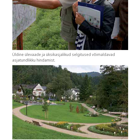
Üldine ülevaade ja üksikasjalikud selgitused võimaldavad
asjatundlikku hindamist.