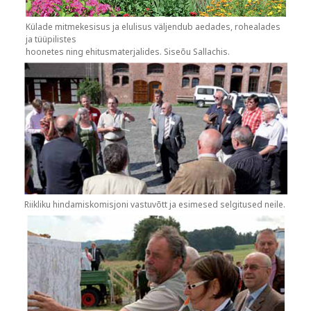
Külade mitmekesisus ja elulisus väljendub aedades, rohealades
ja tüüpilistes
hoonetes ning ehitusmaterjalides. Siseõu Sallachis.
Riikliku hindamiskomisjoni vastuvõtt ja esimesed selgitused neile.