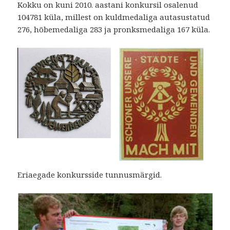
Kokku on kuni 2010. aastani konkursil osalenud
104781 küla, millest on kuldmedaliga autasustatud
276, hõbemedaliga 283 ja pronksmedaliga 167 küla.
Eriaegade konkursside tunnusmärgid.