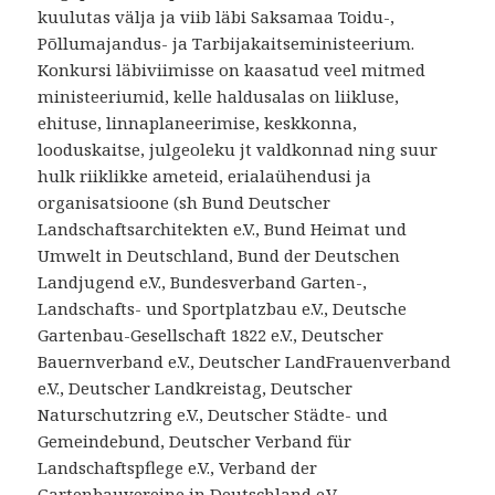
kuulutas välja ja viib läbi Saksamaa Toidu-,
Põllumajandus- ja Tarbijakaitseministeerium.
Konkursi läbiviimisse on kaasatud veel mitmed
ministeeriumid, kelle haldusalas on liikluse,
ehituse, linnaplaneerimise, keskkonna,
looduskaitse, julgeoleku jt valdkonnad ning suur
hulk riiklikke ameteid, erialaühendusi ja
organisatsioone (sh Bund Deutscher
Landschaftsarchitekten e.V., Bund Heimat und
Umwelt in Deutschland, Bund der Deutschen
Landjugend e.V., Bundesverband Garten-,
Landschafts- und Sportplatzbau e.V., Deutsche
Gartenbau-Gesellschaft 1822 e.V., Deutscher
Bauernverband e.V., Deutscher LandFrauenverband
e.V., Deutscher Landkreistag, Deutscher
Naturschutzring e.V., Deutscher Städte- und
Gemeindebund, Deutscher Verband für
Landschaftspflege e.V., Verband der
Gartenbauvereine in Deutschland e.V.,