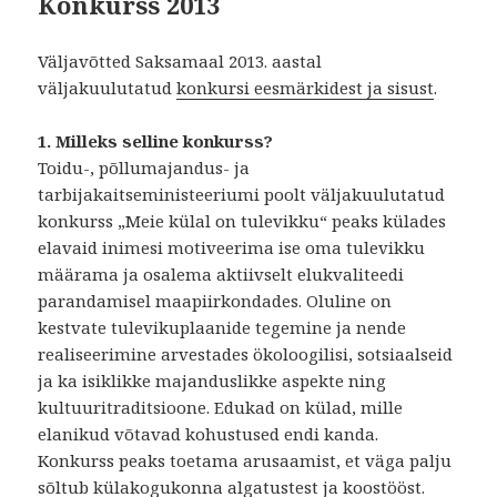
Konkurss 2013
Väljavõtted Saksamaal 2013. aastal
väljakuulutatud
konkursi eesmärkidest ja sisust
.
1. Milleks selline konkurss?
Toidu-, põllumajandus- ja
tarbijakaitseministeeriumi poolt väljakuulutatud
konkurss „Meie külal on tulevikku“ peaks külades
elavaid inimesi motiveerima ise oma tulevikku
määrama ja osalema aktiivselt elukvaliteedi
parandamisel maapiirkondades. Oluline on
kestvate tulevikuplaanide tegemine ja nende
realiseerimine arvestades ökoloogilisi, sotsiaalseid
ja ka isiklikke majanduslikke aspekte ning
kultuuritraditsioone. Edukad on külad, mille
elanikud võtavad kohustused endi kanda.
Konkurss peaks toetama arusaamist, et väga palju
sõltub külakogukonna algatustest ja koostööst.