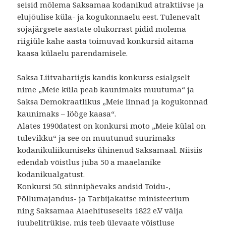
seisid mõlema Saksamaa kodanikud atraktiivse ja
elujõulise küla- ja kogukonnaelu eest. Tulenevalt
sõjajärgsete aastate olukorrast pidid mõlema
riigiüle kahe aasta toimuvad konkursid aitama
kaasa külaelu parendamisele.
Saksa Liitvabariigis kandis konkurss esialgselt
nime „Meie küla peab kaunimaks muutuma“ ja
Saksa Demokraatlikus „Meie linnad ja kogukonnad
kaunimaks – lööge kaasa“.
Alates 1990datest on konkursi moto „Meie külal on
tulevikku“ ja see on muutunud suurimaks
kodanikuliikumiseks ühinenud Saksamaal. Niisiis
edendab võistlus juba 50 a maaelanike
kodanikualgatust.
Konkursi 50. sünnipäevaks andsid Toidu-,
Põllumajandus- ja Tarbijakaitse ministeerium
ning Saksamaa Aiaehituseselts 1822 e.V välja
juubelitrükise, mis teeb ülevaate võistluse