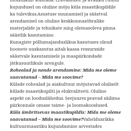
kujundusel on oluline mõju küla maastikupildile
ka tulevikus.Asustuse suunamisel ja säästval
arendamisel on oluline keskkonnasõbralike
materjalide ja tehnikate ning olemasoleva pinna
säästlik kasutamine.
Kunagiste põllumajanduslikus kasutuses olnud
hoonete uuskasutus aitab kaasa ressursside
säästvale kasutamisele ja maapiirkondade
jätkusuutlikule arengule.
Rohealad ja nende arendamine: Mida me oleme
saavutanud – Mida me soovime?
Külade rohealad ja aiakultuur mõjutavad oluliselt
külade maastikupilti ja elukvaliteeti. Oluline
aspekt on looduslähedus. Seejuures peavad säilima
piirkonnale omase taime- ja loomakooslused.
Küla ümbritsevas maastikupildis: Mida me oleme
saavutanud – Mida me soovime?
Vaheldusrikka
kultuurmaastiku kujundamine arvestades