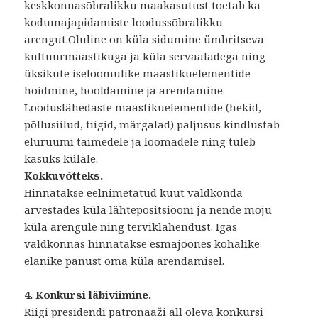
keskkonnasõbralikku maakasutust toetab ka
kodumajapidamiste loodussõbralikku
arengut.Oluline on küla sidumine ümbritseva
kultuurmaastikuga ja küla servaaladega ning
üksikute iseloomulike maastikuelementide
hoidmine, hooldamine ja arendamine.
Looduslähedaste maastikuelementide (hekid,
põllusiilud, tiigid, märgalad) paljusus kindlustab
eluruumi taimedele ja loomadele ning tuleb
kasuks külale.
Kokkuvõtteks.
Hinnatakse eelnimetatud kuut valdkonda
arvestades küla lähtepositsiooni ja nende mõju
küla arengule ning terviklahendust. Igas
valdkonnas hinnatakse esmajoones kohalike
elanike panust oma küla arendamisel.
4. Konkursi läbiviimine.
Riigi presidendi patronaaži all oleva konkursi