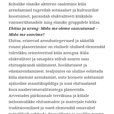
Kohalike elanike aktiivne osalemine küla
arendamisel tugevdab sotsiaalset ja kultuurilist
koostoimet, parandab elukvaliteeti kõikidele
vanuserühmadele ning elanike gruppidele külas.
Ehitus ja areng: Mida me oleme saavutanud –
Mida me soovime?
Ehitus, erinevad arendustegevused ja säästlik
ruumi planeerimine on eluliselt olulised elemendid
tulevikku orienteeritud küla arengus. Küla
elukvaliteet ja omapära sõltub suures osas
ehituspärandi säilimisest, hooldatusest ja
edasiarendamisest. Sealjuures on oluline eelistada
küla sisemist arendamist, uute hoonete sobitamist
ajaloolise maastikupildiga ja uusi ehitusalasid
koos naaberomavalitsustega planeerida.
Arvestades piirkonnale tervikuna ja külale
iseloomulikke ehitusmahte ja materjale tuleks
traditsioonilised ja uued elemendid omavahel
mõistlikult sobitada. Eravalduste ja avaliku ruumi