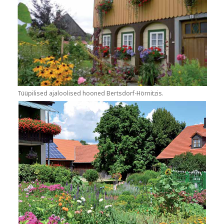
Tüüpilised ajaloolised hooned Bertsdorf-Hörnitzis.