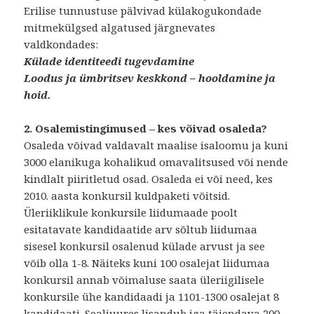
Erilise tunnustuse pälvivad külakogukondade
mitmekülgsed algatused järgnevates
valdkondades:
Külade identiteedi tugevdamine
Loodus ja ümbritsev keskkond – hooldamine ja
hoid.
2. Osalemistingimused – kes võivad osaleda?
Osaleda võivad valdavalt maalise isaloomu ja kuni
3000 elanikuga kohalikud omavalitsused või nende
kindlalt piiritletud osad. Osaleda ei või need, kes
2010. aasta konkursil kuldpaketi võitsid.
Üleriiklikule konkursile liidumaade poolt
esitatavate kandidaatide arv sõltub liidumaa
sisesel konkursil osalenud külade arvust ja see
võib olla 1-8. Näiteks kuni 100 osalejat liidumaa
konkursil annab võimaluse saata üleriigilisele
konkursile ühe kandidaadi ja 1101-1300 osalejat 8
kandidaati. Sealjuures lisandub iga täiendava 200