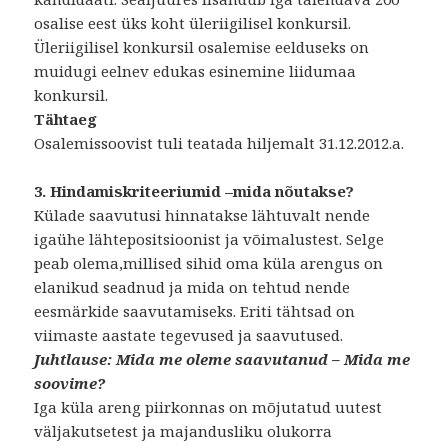
osalise eest üks koht üleriigilisel konkursil.
Üleriigilisel konkursil osalemise eelduseks on
muidugi eelnev edukas esinemine liidumaa
konkursil.
Tähtaeg
Osalemissoovist tuli teatada hiljemalt 31.12.2012.a.
3. Hindamiskriteeriumid –mida nõutakse?
Külade saavutusi hinnatakse lähtuvalt nende
igaühe lähtepositsioonist ja võimalustest. Selge
peab olema,millised sihid oma küla arengus on
elanikud seadnud ja mida on tehtud nende
eesmärkide saavutamiseks. Eriti tähtsad on
viimaste aastate tegevused ja saavutused.
Juhtlause: Mida me oleme saavutanud – Mida me
soovime?
Iga küla areng piirkonnas on mõjutatud uutest
väljakutsetest ja majandusliku olukorra