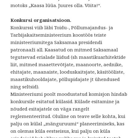
motoks „Kaasa lüüa. Juures olla. Võita!“.
Konkursi organisatsioon.
Konkurssi viib läbi Toidu-, Põllumajandus- ja
Tarbijakaitseministeerium koostöös teiste
ministeeriumitega Saksamaa presidendi
patronaaži all. Kaasatud on mitmed Saksamaal
tegutsevad erialade liidud (sh maastikuarhitektide
liit, mitmed maaettevõtjate, maanoorte, aednike,
ehitajate, maanaiste, looduskaitsjate, käsitööliste,
maastikuhooldajate, põllupidajate jt ühendused
ning seltsid).
Ministeeriumi poolt moodustatud komisjon hindab
konkursile esitatud külasid. Külade esitamine ja
nõuded esitajatele on väga rangelt
reglementeeritud. Oluline on teave selle kohta, kui
palju on külal „mänguruumi“ planeerimiseks, kas
on olemas küla eestseisus, kui palju on küla