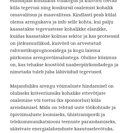
esindajaid kohalikus volikogus ja kuivõrd toetab
küla tegevusi ning konkursil osalemist kohalik
omavalitsus ja maavalitsus. Kindlasti peab külal
olema arengukava ja info selle kohta, kui palju
kaasatakse tegevustesse kohalikke elanikke,
kuidas kaasatakse kolmas sektor ja kas protsessid
on jätkusuutlikud, kuivõrd on arvestatud
rahvastikuprognoosidega ja kogu laiema
piirkonna arenguvõimalustega. Oluline küsimus
on, kas tehakse koostööd naaberpiirkondadega ja
nimetada tuleb juba läbiviidud tegevused.
Majanduliku arengu võimaluste hindamisel on
oluliseks kriteeriumiks kohalike ettevõtjate
osalemine või toetus (ka sponsorlus) küla
arendamisel. Mida on tehtud uute töökohtade ja
õpivõimaluste loomiseks, ühistranspordi ja
telekommunikatsiooni teenuste parandamiseks,
säästvate energialahenduste kasutuselevõtuks,