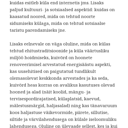
kuidas esitleb küla end internetis jms. Lisaks
paljud kultuuri- ja sotsiaalsed aspektid: kuidas on
kaasatud noored, mida on tehtud noorte
sidumiseks külaga, mida on tehtud sotsiaalse
taristu parendamiseks jne.
Lisaks eelnevale on väga oluline, mida on külas
tehtud ehitustraditsioonide ja küla väärtusliku
miljöö hoidmiseks, kuivõrd on hoonete
renoveerimisel arvestatud energisäästu aspekti,
kas uusehitised on paigutatud tundlikult
olemasolevat keskkonda arvestades ja ka seda,
kuivõrd heas korras on avalikus kasutuses olevad
hooned ja alad (näit koolid, mängu- ja
tervisespordirajatised, külaplatsid, kaevud,
mälestusmärgid, haljasalad) ning kas tänavaruum
koos haljastuse väikevormide, piirete, sillutise,
siltide ja värvilahendusega on külale iseloomuliku
lahendusega. Oluline on ülevaade sellest, kes ja kui