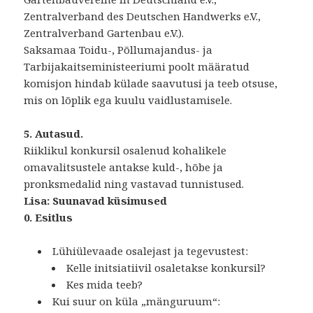
Zentralverband des Deutschen Handwerks e.V.,
Zentralverband Gartenbau e.V.).
Saksamaa Toidu-, Põllumajandus- ja
Tarbijakaitseministeeriumi poolt määratud
komisjon hindab külade saavutusi ja teeb otsuse,
mis on lõplik ega kuulu vaidlustamisele.
5. Autasud.
Riiklikul konkursil osalenud kohalikele
omavalitsustele antakse kuld-, hõbe ja
pronksmedalid ning vastavad tunnistused.
Lisa: Suunavad küsimused
0. Esitlus
Lühiülevaade osalejast ja tegevustest:
Kelle initsiatiivil osaletakse konkursil?
Kes mida teeb?
Kui suur on küla „mänguruum“: