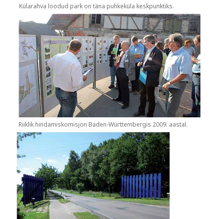
Külarahva loodud park on täna puhkeküla keskpunktiks.
Riiklik hindamiskomisjon Baden-Württembergis 2009. aastal.