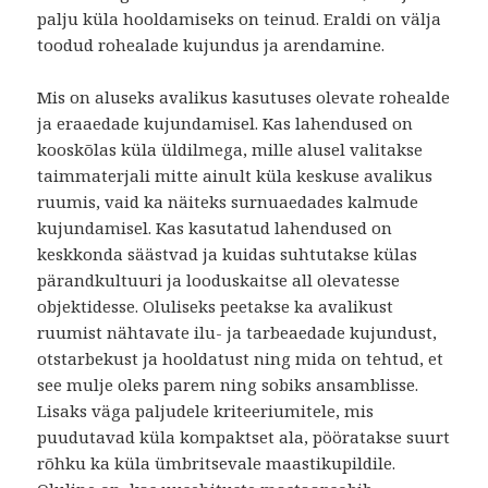
palju küla hooldamiseks on teinud. Eraldi on välja
toodud rohealade kujundus ja arendamine.
Mis on aluseks avalikus kasutuses olevate rohealde
ja eraaedade kujundamisel. Kas lahendused on
kooskõlas küla üldilmega, mille alusel valitakse
taimmaterjali mitte ainult küla keskuse avalikus
ruumis, vaid ka näiteks surnuaedades kalmude
kujundamisel. Kas kasutatud lahendused on
keskkonda säästvad ja kuidas suhtutakse külas
pärandkultuuri ja looduskaitse all olevatesse
objektidesse. Oluliseks peetakse ka avalikust
ruumist nähtavate ilu- ja tarbeaedade kujundust,
otstarbekust ja hooldatust ning mida on tehtud, et
see mulje oleks parem ning sobiks ansamblisse.
Lisaks väga paljudele kriteeriumitele, mis
puudutavad küla kompaktset ala, pööratakse suurt
rõhku ka küla ümbritsevale maastikupildile.