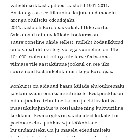
vaheldusrikkast ajaloost aastatel 1961-2011.
Aastatega on see liikumine kujunenud maaelu
arengu oluliseks edendajaks.
2011. aasta oli Euroopas vabatahtlike aasta.
Saksamaal toimuv külade konkurss on
suurejooneline näide sellest, milleks kodanikkond
oma vabatahtliku tegevusega võimeline on. Üle
104 000 osalenud külaga üle terve Saksamaa
viimase viie aastakümne jooksul on see üks
suuremaid kodanikeliikumisi kogu Euroopas.
Konkurss on aidanud kaasa külade elujõulisemaks
ja elamisväärsemaks muutmisele. Keskpunktis on
nii majandus, tehniline taristu ja ehitus kui ka
maastikukujundus ja sotsiaalne ning kultuuriline
keskkond. Eesmärgiks on saada ideid külade kui
parimate elu-, puhkuse- ja töökohtade
kujundamiseks. On ju maaelu edendamiseks